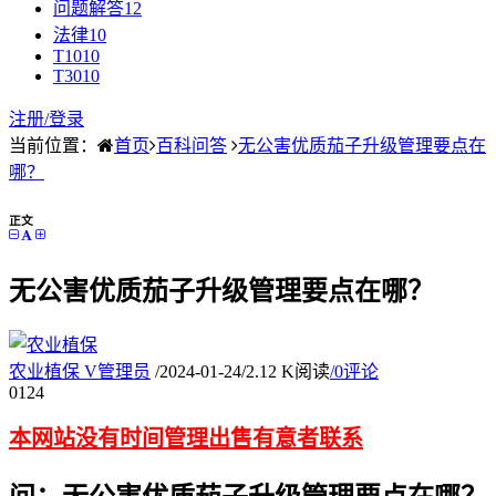
问题解答
12
法律
10
T10
10
T30
10
注册/
登录
当前位置：
首页
百科问答
无公害优质茄子升级管理要点在
哪？
正文
无公害优质茄子升级管理要点在哪？
农业植保
V
管理员
/
2024-01-24
/
2.12 K阅读
/
0评论
01
24
本网站没有时间管理出售有意者联系