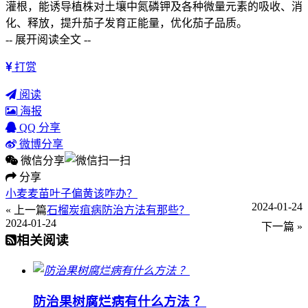
灌根，能诱导植株对土壤中氮磷钾及各种微量元素的吸收、消
化、释放，提升茄子发育正能量，优化茄子品质。
-- 展开阅读全文 --
打赏
阅读
海报
QQ 分享
微博分享
微信分享
分享
小麦麦苗叶子偏黄该咋办？
2024-01-24
« 上一篇
石榴炭疽病防治方法有那些？
2024-01-24
下一篇 »
相关阅读
防治果树腐烂病有什么方法 ？