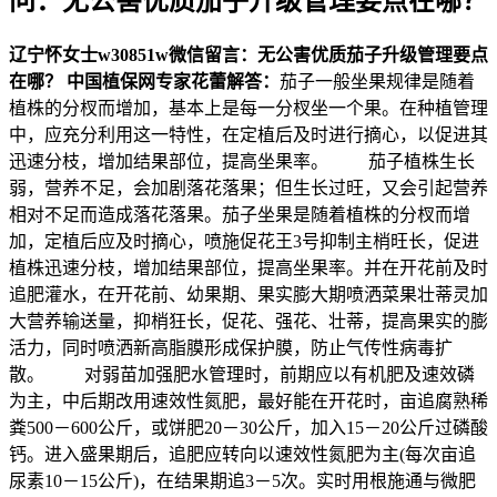
问：无公害优质茄子升级管理要点在哪？
辽宁怀女士
w30851w
微信留言：无公害优质茄子升级管理要点
在哪？
中国植保网专家花蕾解答：
茄子一般坐果规律是随着
植株的分杈而增加，基本上是每一分杈坐一个果。在种植管理
中，应充分利用这一特性，在定植后及时进行摘心，以促进其
迅速分枝，增加结果部位，提高坐果率。 茄子植株生长
弱，营养不足，会加剧落花落果；但生长过旺，又会引起营养
相对不足而造成落花落果。茄子坐果是随着植株的分杈而增
加，定植后应及时摘心，喷施促花王3号抑制主梢旺长，促进
植株迅速分枝，增加结果部位，提高坐果率。并在开花前及时
追肥灌水，在开花前、幼果期、果实膨大期喷洒菜果壮蒂灵加
大营养输送量，抑梢狂长，促花、强花、壮蒂，提高果实的膨
活力，同时喷洒新高脂膜形成保护膜，防止气传性病毒扩
散。 对弱苗加强肥水管理时，前期应以有机肥及速效磷
为主，中后期改用速效性氮肥，最好能在开花时，亩追腐熟稀
粪500－600公斤，或饼肥20－30公斤，加入15－20公斤过磷酸
钙。进入盛果期后，追肥应转向以速效性氮肥为主(每次亩追
尿素10－15公斤)，在结果期追3－5次。实时用根施通与微肥