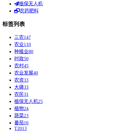
植保无人机
农药肥料
标签列表
三农
147
农业
110
种植业
80
时政
50
农村
45
农业发展
40
农资
33
大疆
33
农民
31
植保无人机
25
植物
24
蔬菜
23
番茄
16
T20
13