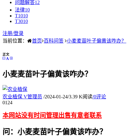
问题解答
12
法律
10
T10
10
T30
10
注册/
登录
当前位置：
首页
百科问答
小麦麦苗叶子偏黄该咋办？
正文
小麦麦苗叶子偏黄该咋办？
农业植保
V
管理员
/
2024-01-24
/
3.39 K阅读
/
0评论
01
24
本网站没有时间管理出售有意者联系
问：小麦麦苗叶子偏黄该咋办？