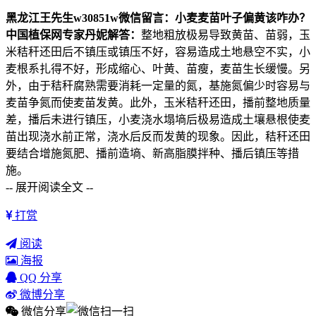
黑龙江王先生
w30851w
微信留言：小麦麦苗叶子偏黄该咋办？
中国植保网专家丹妮解答：
整地粗放极易导致黄苗、苗弱，玉
米秸秆还田后不镇压或镇压不好，容易造成土地悬空不实，小
麦根系扎得不好，形成缩心、叶黄、苗瘦，麦苗生长缓慢。另
外，由于秸秆腐熟需要消耗一定量的氮，基施氮偏少时容易与
麦苗争氮而使麦苗发黄。此外，玉米秸秆还田，播前整地质量
差，播后未进行镇压，小麦浇水塌墒后极易造成土壤悬根使麦
苗出现浇水前正常，浇水后反而发黄的现象。因此，秸秆还田
要结合增施氮肥、播前造墒、新高脂膜拌种、播后镇压等措
施。
-- 展开阅读全文 --
打赏
阅读
海报
QQ 分享
微博分享
微信分享