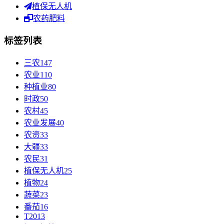
植保无人机
农药肥料
标签列表
三农
147
农业
110
种植业
80
时政
50
农村
45
农业发展
40
农资
33
大疆
33
农民
31
植保无人机
25
植物
24
蔬菜
23
番茄
16
T20
13