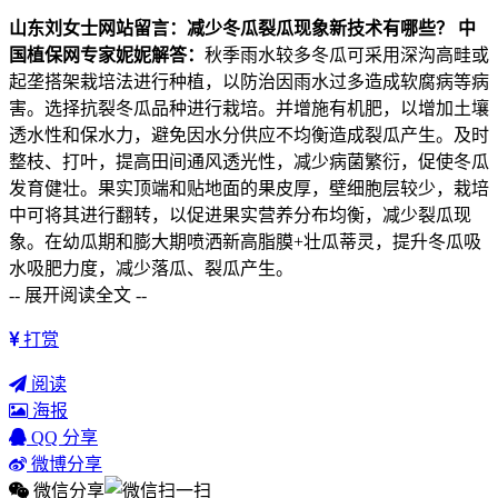
山东刘女士网站留言：减少冬瓜裂瓜现象新技术有哪些？
中
国植保网专家妮妮解答：
秋季雨水较多冬瓜可采用深沟高畦或
起垄搭架栽培法进行种植，以防治因雨水过多造成软腐病等病
害。选择抗裂冬瓜品种进行栽培。并增施有机肥，以增加土壤
透水性和保水力，避免因水分供应不均衡造成裂瓜产生。及时
整枝、打叶，提高田间通风透光性，减少病菌繁衍，促使冬瓜
发育健壮。果实顶端和贴地面的果皮厚，壁细胞层较少，栽培
中可将其进行翻转，以促进果实营养分布均衡，减少裂瓜现
象。在幼瓜期和膨大期喷洒新高脂膜+壮瓜蒂灵，提升冬瓜吸
水吸肥力度，减少落瓜、裂瓜产生。
-- 展开阅读全文 --
打赏
阅读
海报
QQ 分享
微博分享
微信分享