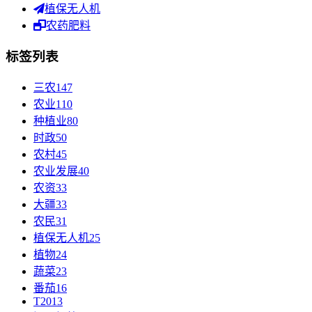
植保无人机
农药肥料
标签列表
三农
147
农业
110
种植业
80
时政
50
农村
45
农业发展
40
农资
33
大疆
33
农民
31
植保无人机
25
植物
24
蔬菜
23
番茄
16
T20
13