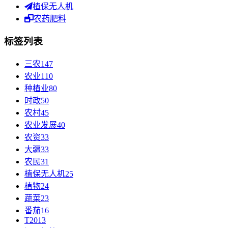
植保无人机
农药肥料
标签列表
三农
147
农业
110
种植业
80
时政
50
农村
45
农业发展
40
农资
33
大疆
33
农民
31
植保无人机
25
植物
24
蔬菜
23
番茄
16
T20
13