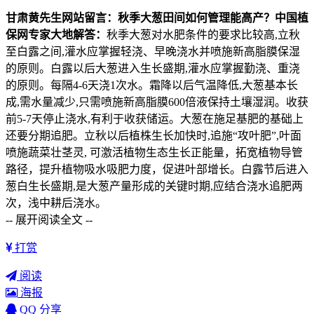
甘肃黄先生网站留言：秋季大葱田间如何管理能高产？
中国植
保网专家大地解答：
秋季大葱对水肥条件的要求比较高,立秋
至白露之间,灌水应掌握轻浇、早晚浇水并喷施新高脂膜保湿
的原则。白露以后大葱进入生长盛期,灌水应掌握勤浇、重浇
的原则。每隔4-6天浇1次水。霜降以后气温降低,大葱基本长
成,需水量减少,只需喷施新高脂膜600倍液保持土壤湿润。收获
前5-7天停止浇水,有利于收获储运。大葱在施足基肥的基础上
还要分期追肥。立秋以后植株生长加快时,追施“攻叶肥”,叶面
喷施蔬菜壮茎灵, 可激活植物生态生长正能量，拓宽植物导管
路径，提升植物吸水吸肥力度，促进叶部增长。白露节后进入
葱白生长盛期,是大葱产量形成的关键时期,应结合浇水追肥两
次，浅中耕后浇水。
-- 展开阅读全文 --
打赏
阅读
海报
QQ 分享