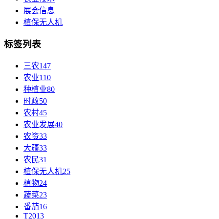
展会信息
植保无人机
标签列表
三农
147
农业
110
种植业
80
时政
50
农村
45
农业发展
40
农资
33
大疆
33
农民
31
植保无人机
25
植物
24
蔬菜
23
番茄
16
T20
13