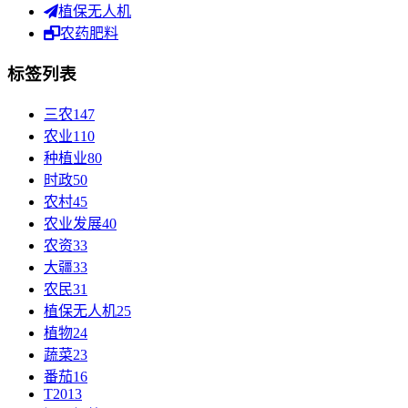
植保无人机
农药肥料
标签列表
三农
147
农业
110
种植业
80
时政
50
农村
45
农业发展
40
农资
33
大疆
33
农民
31
植保无人机
25
植物
24
蔬菜
23
番茄
16
T20
13