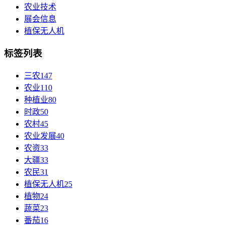
农业技术
展会信息
植保无人机
标签列表
三农
147
农业
110
种植业
80
时政
50
农村
45
农业发展
40
农资
33
大疆
33
农民
31
植保无人机
25
植物
24
蔬菜
23
番茄
16