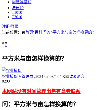
问题解答
12
法律
10
T10
10
T30
10
注册/
登录
当前位置：
首页
百科问答
平方米与亩怎样换算的？
正文
平方米与亩怎样换算的？
农业植保
V
管理员
/
2024-02-03
/
4.64 K阅读
/
0评论
02
03
本网站没有时间管理出售有意者联系
问：平方米与亩怎样换算的？