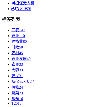
植保无人机
农药肥料
标签列表
三农
147
农业
110
种植业
80
时政
50
农村
45
农业发展
40
农资
33
大疆
33
农民
31
植保无人机
25
植物
24
蔬菜
23
番茄
16
T20
13